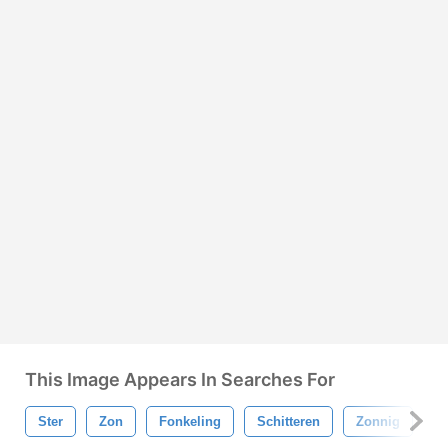
This Image Appears In Searches For
Ster
Zon
Fonkeling
Schitteren
Zonnig
S