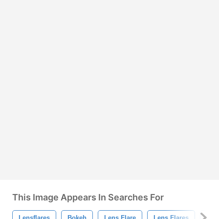
This Image Appears In Searches For
Lensflares
Bokeh
Lens Flare
Lens Flares
Glo