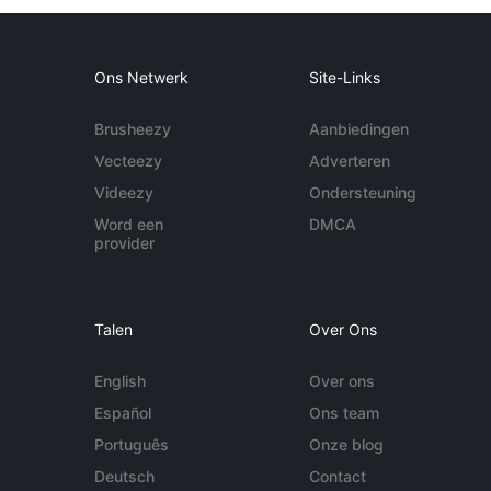
Ons Netwerk
Site-Links
Brusheezy
Aanbiedingen
Vecteezy
Adverteren
Videezy
Ondersteuning
Word een
DMCA
provider
Talen
Over Ons
English
Over ons
Español
Ons team
Português
Onze blog
Deutsch
Contact