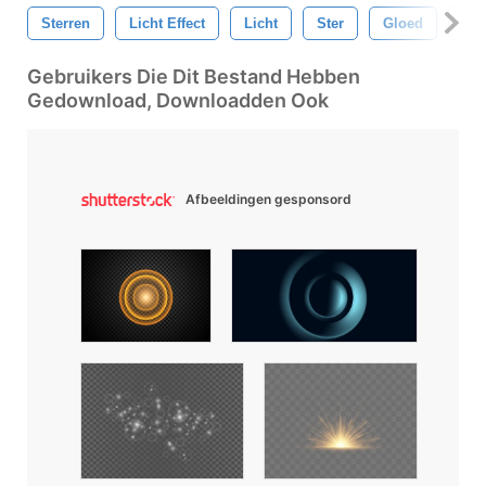
Sterren
Licht Effect
Licht
Ster
Gloed
Len
Gebruikers Die Dit Bestand Hebben
Gedownload, Downloadden Ook
Afbeeldingen gesponsord