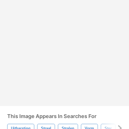
This Image Appears In Searches For
Uitbarsting
Straal
Stralen
Vorm
Ster
Sta