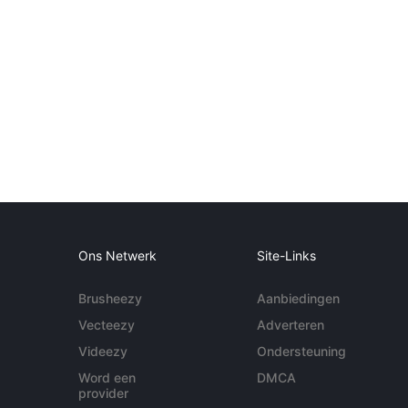
Ons Netwerk
Site-Links
Brusheezy
Aanbiedingen
Vecteezy
Adverteren
Videezy
Ondersteuning
Word een
DMCA
provider