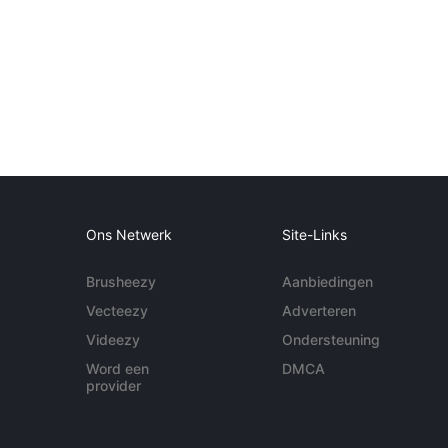
Ons Netwerk
Site-Links
Brusheezy
Aanbiedingen
Vecteezy
Adverteren
Videezy
Ondersteuning
Word een
DMCA
provider