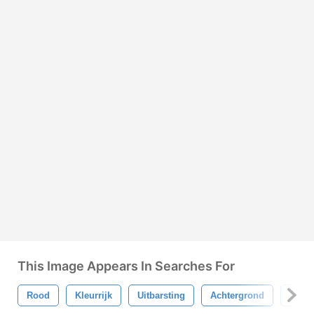
This Image Appears In Searches For
Rood
Kleurrijk
Uitbarsting
Achtergrond
Abstr