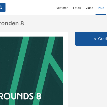
Vectoren
Foto‘s
Video
PSD
ronden 8
Grat