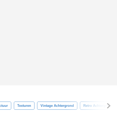
ctuur
Texturen
Vintage Achtergrond
Retro Achtergrond