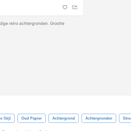
ige retro achtergronden. Grootte
 Stijl
Oud Papier
Achtergrond
Achtergronden
Stru