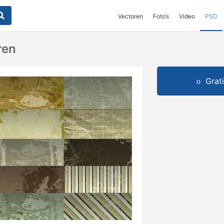
Vectoren
Foto‘s
Video
PSD
ren
Grat