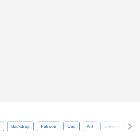
Backdrop
Patroon
Oud
Wit
Ontwerp
Roo