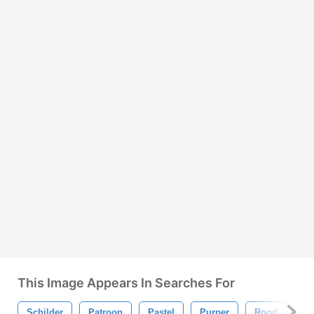
This Image Appears In Searches For
Schilder
Patroon
Pastel
Purper
Rood
Re