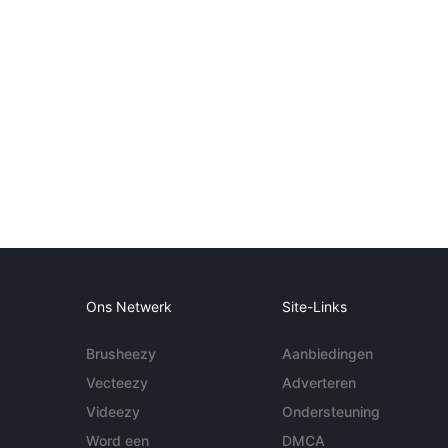
Ons Netwerk
Site-Links
Brusheezy
Aanbiedingen
Vecteezy
Adverteren
Videezy
Ondersteuning
Word een
DMCA