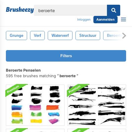
lose
Inloggen
Aanmelden
Grunge
Verf
Waterverf
Structuur
Beroertes
Filters
Beroerte Penselen
595 free brushes matching
beroerte