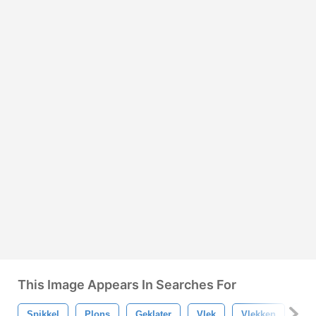
This Image Appears In Searches For
Spikkel
Plons
Geklater
Vlek
Vlekken
Pen