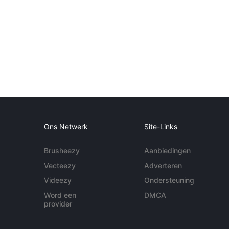
Ons Netwerk
Site-Links
Brusheezy
Aanbiedingen
Vecteezy
Adverteren
Videezy
Ondersteuning
Word een
DMCA
provider