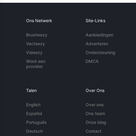
Ons Netwerk
Site-Links
Brusheezy
Aanbiedingen
Vecteezy
Adverteren
Videezy
Ondersteuning
Word een
DMCA
provider
Talen
Over Ons
English
Over ons
Español
Ons team
Português
Onze blog
Deutsch
Contact