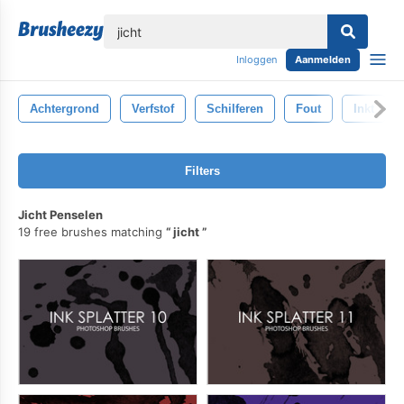
lose
Inloggen
Aanmelden
Achtergrond
Verfstof
Schilferen
Fout
Inkt
Filters
Jicht Penselen
19 free brushes matching
jicht