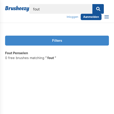
lose
Inloggen
Aanmelden
Filters
Fout Penselen
0 free brushes matching
fout