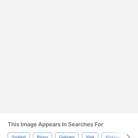
This Image Appears In Searches For
Spikkel
Plons
Geklater
Vlek
Vlekken
Pen