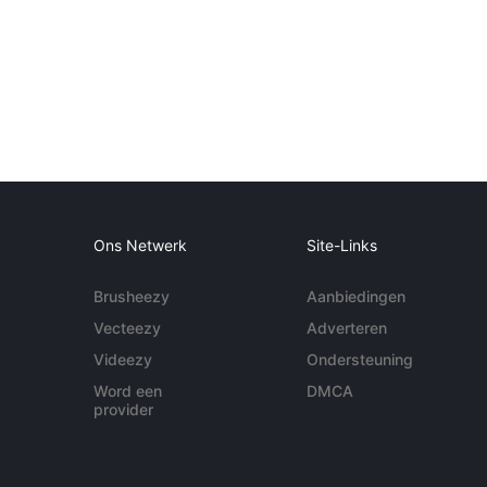
Ons Netwerk
Site-Links
Brusheezy
Aanbiedingen
Vecteezy
Adverteren
Videezy
Ondersteuning
Word een
DMCA
provider