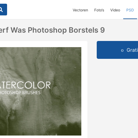
Vectoren
Foto‘s
Video
PSD
erf Was Photoshop Borstels 9
Grat