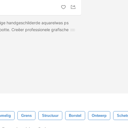
ige handgeschilderde aquarelwas ps
ootte. Creëer professionele grafische
melig
Grens
Structuur
Borstel
Ontwerp
Schet