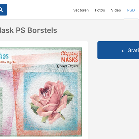
Vectoren
Foto‘s
Video
PSD
ask PS Borstels
Grat