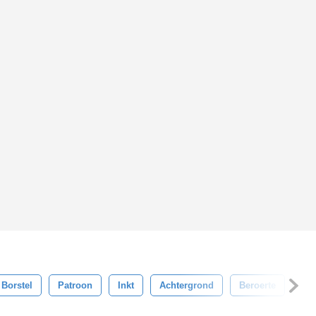
Borstel
Patroon
Inkt
Achtergrond
Beroerte
Wat