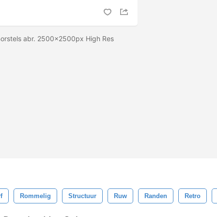
orstels abr. 2500x2500px High Res
f
Rommelig
Structuur
Ruw
Randen
Retro