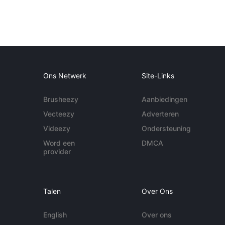
Ons Netwerk
Site-Links
Brusheezy
Aanbiedingen
Vecteezy
Adverteren
Videezy
Ondersteuning
Word een
DMCA
provider
Talen
Over Ons
English
Over ons