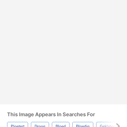
This Image Appears In Searches For
Ploetert
Droog
Bloed
Bloedig
Geklater
I