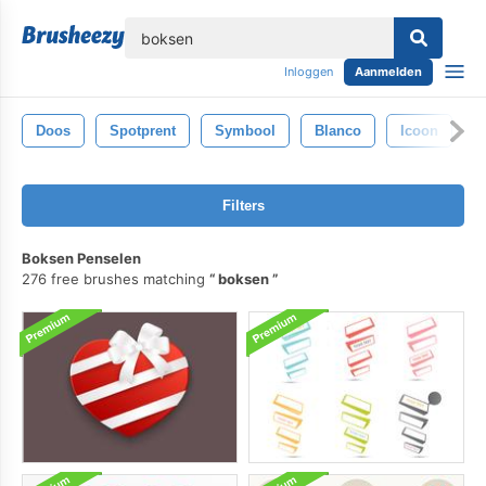
lose
Inloggen
Aanmelden
Doos
Spotprent
Symbool
Blanco
Icoon
L
Filters
Boksen Penselen
276 free brushes matching
boksen