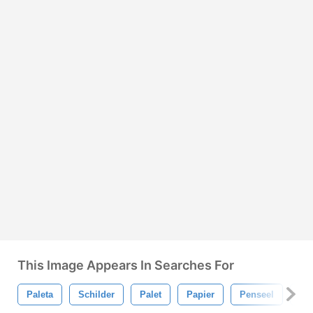
This Image Appears In Searches For
Paleta
Schilder
Palet
Papier
Penseel
Ver