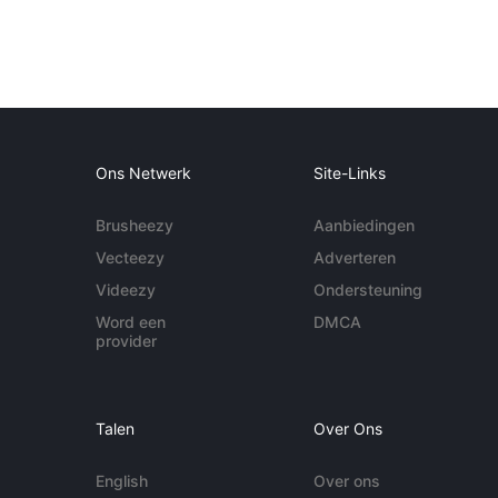
Ons Netwerk
Site-Links
Brusheezy
Aanbiedingen
Vecteezy
Adverteren
Videezy
Ondersteuning
Word een
DMCA
provider
Talen
Over Ons
English
Over ons