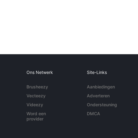
Ons Netwerk
Site-Links
Brusheezy
Aanbiedingen
Vecteezy
Adverteren
Videezy
Ondersteuning
Word een
DMCA
provider