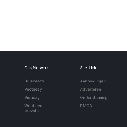
Ons Netwerk
Site-Links
Brusheezy
Aanbiedingen
Vecteezy
Adverteren
Videezy
Ondersteuning
Word een
DMCA
provider