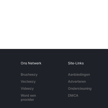
Ons Netwerk
Site-Links
Brusheezy
Aanbiedingen
Vecteezy
Adverteren
Videezy
Ondersteuning
Word een
DMCA
provider