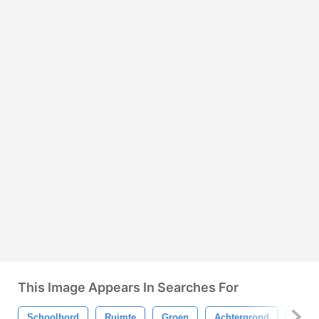
This Image Appears In Searches For
Schoolbord
Ruimte
Groen
Achtergrond
Spotp