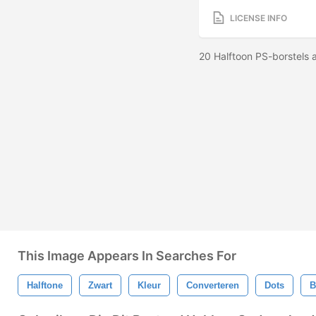
LICENSE INFO
20 Halftoon PS-borstels 
This Image Appears In Searches For
Halftone
Zwart
Kleur
Converteren
Dots
B