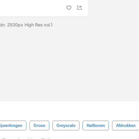
abr. 2500px High Res vol.1
ijwerkingen
Groen
Greyscale
Halftonen
Afdrukken