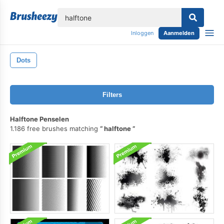
lose
Inloggen
Aanmelden
Dots
Filters
Halftone Penselen
1.186 free brushes matching
halftone