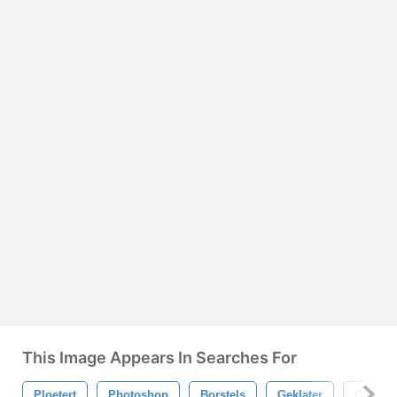
This Image Appears In Searches For
Ploetert
Photoshop
Borstels
Geklater
Cs2