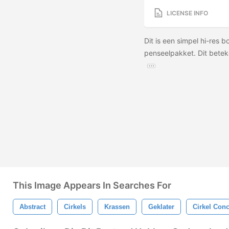
LICENSE INFO
Dit is een simpel hi-res b
penseelpakket. Dit betek
This Image Appears In Searches For
Abstract
Cirkels
Krassen
Geklater
Cirkel Conc