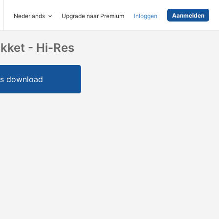
Aanmelden
Nederlands
Upgrade naar Premium
Inloggen
kket - Hi-Res
is download