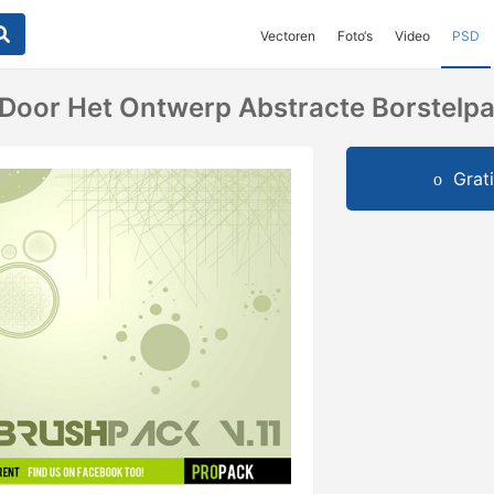
Vectoren
Foto‘s
Video
PSD
 Door Het Ontwerp Abstracte Borstelpa
Grat