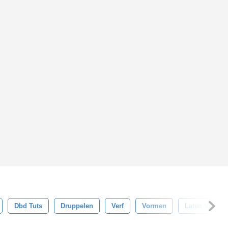
Dbd Tuts
Druppelen
Verf
Vormen
Laten Vallen