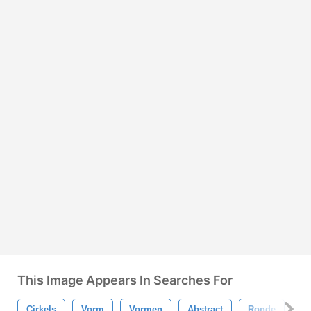
This Image Appears In Searches For
Cirkels
Vorm
Vormen
Abstract
Ronde
Bo