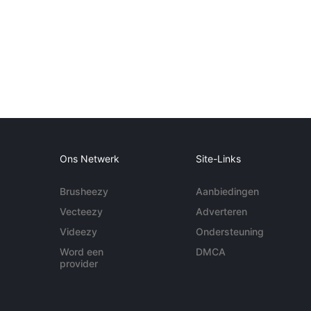
Ons Netwerk
Site-Links
Brusheezy
Aanbiedingen
Vecteezy
Adverteren
Videezy
Ondersteuning
Word een
DMCA
provider