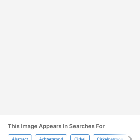
This Image Appears In Searches For
Abstract
Achtergrond
Cirkel
Cirkelpatroon
Cir