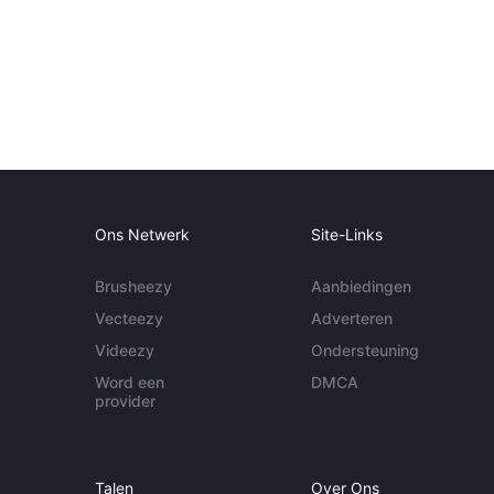
Ons Netwerk
Site-Links
Brusheezy
Aanbiedingen
Vecteezy
Adverteren
Videezy
Ondersteuning
Word een
DMCA
provider
Talen
Over Ons