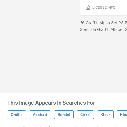
LICENSE INFO
26 Graffiti Alpha Set PS 
Speciale Graffiti Alfabet 
This Image Appears In Searches For
Graffiti
Abstract
Borstel
Cirkel
Kleur
Kleu