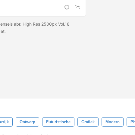
Pensels abr. High Res 2500px Vol.18
Set.
rrijk
Ontwerp
Futuristische
Grafiek
Modern
P