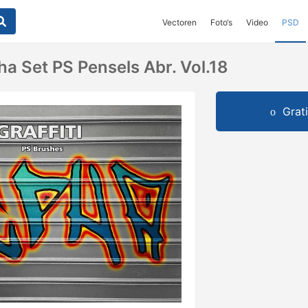
Vectoren
Foto‘s
Video
PSD
pha Set PS Pensels Abr. Vol.18
Grat