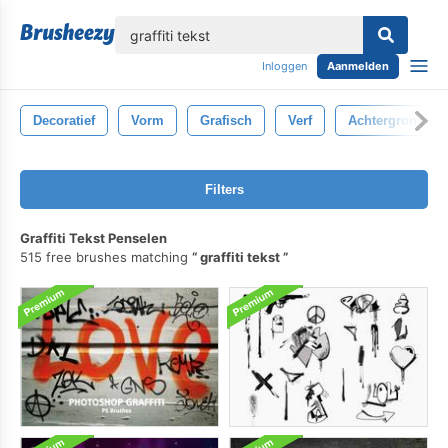
lose
Inloggen
Aanmelden
Decoratief
Vorm
Grafisch
Verf
Achtergrond
Filters
Graffiti Tekst Penselen
515 free brushes matching
graffiti tekst