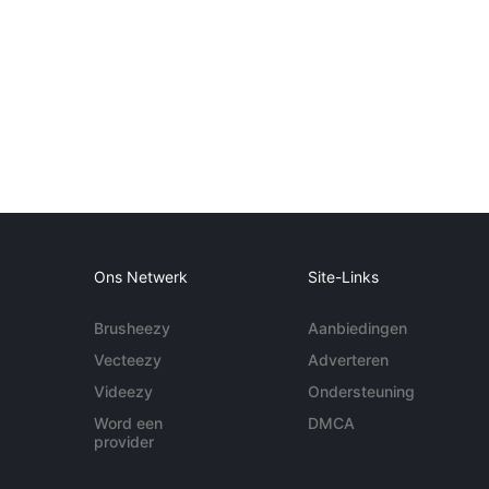
Ons Netwerk
Site-Links
Brusheezy
Aanbiedingen
Vecteezy
Adverteren
Videezy
Ondersteuning
Word een
DMCA
provider