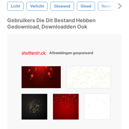
Licht
Verlicht
Gloeiend
Gloed
Neon-
Nac
Gebruikers Die Dit Bestand Hebben
Gedownload, Downloadden Ook
Afbeeldingen gesponsord