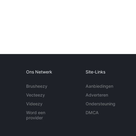
Ons Netwerk
Site-Links
Brusheezy
Aanbiedingen
Vecteezy
Adverteren
Videezy
Ondersteuning
Word een
DMCA
provider