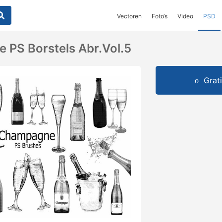
Vectoren
Foto‘s
Video
PSD
PS Borstels Abr.vol.5
Grat