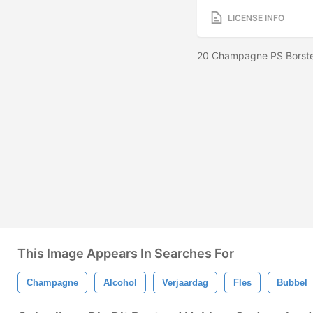
LICENSE INFO
20 Champagne PS Borstel
This Image Appears In Searches For
Champagne
Alcohol
Verjaardag
Fles
Bubbel