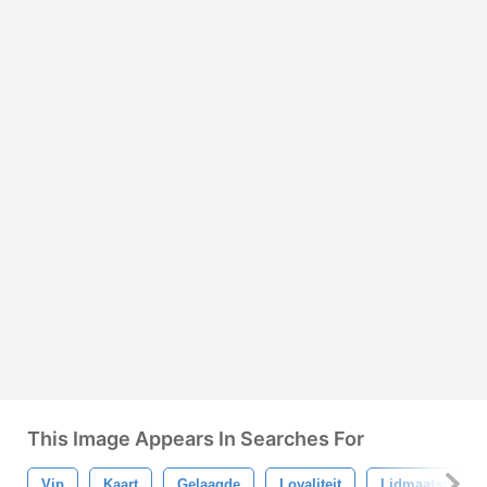
This Image Appears In Searches For
Vip
Kaart
Gelaagde
Loyaliteit
Lidmaatschap