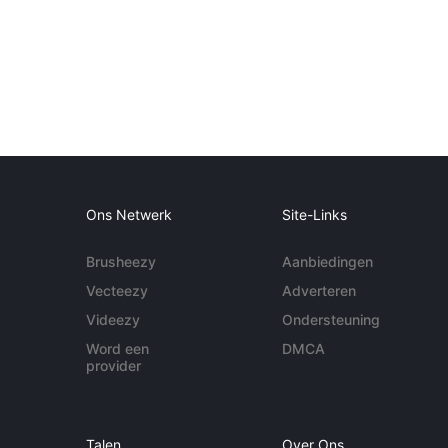
Ons Netwerk
Site-Links
Brusheezy
Aanbiedingen
Vecteezy
Adverteren
Videezy
Ondersteuning
Word een
DMCA
provider
Talen
Over Ons