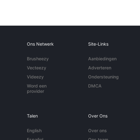
Ons Netwerk
Site-Links
Brusheezy
Aanbiedingen
Vecteezy
Adverteren
Videezy
Ondersteuning
Word een
DMCA
provider
Talen
Over Ons
English
Over ons
Español
Ons team