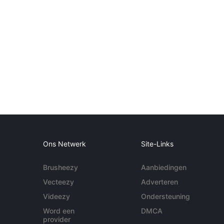
Ons Netwerk
Site-Links
Brusheezy
Aanbiedingen
Vecteezy
Adverteren
Videezy
Ondersteuning
Word een
DMCA
provider