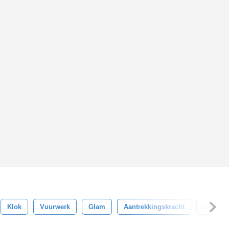
Klok
Vuurwerk
Glam
Aantrekkingskracht
Gouden