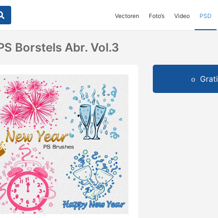
Vectoren
Foto‘s
Video
PSD
S Borstels Abr. Vol.3
Grat