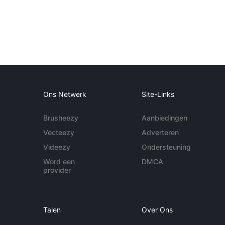
Ons Netwerk
Site-Links
Brusheezy
Aanbiedingen
Vecteezy
Adverteren
Videezy
Ondersteuning
Word een
DMCA
provider
Talen
Over Ons