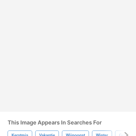
This Image Appears In Searches For
Kerstmis
Vakantie
Wijnoogst
Winter
Groen