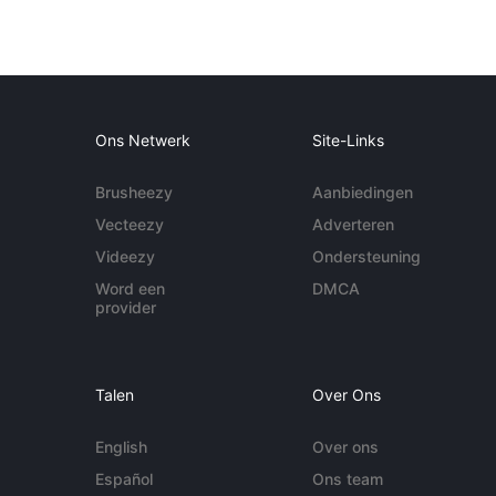
Ons Netwerk
Site-Links
Brusheezy
Aanbiedingen
Vecteezy
Adverteren
Videezy
Ondersteuning
Word een
DMCA
provider
Talen
Over Ons
English
Over ons
Español
Ons team