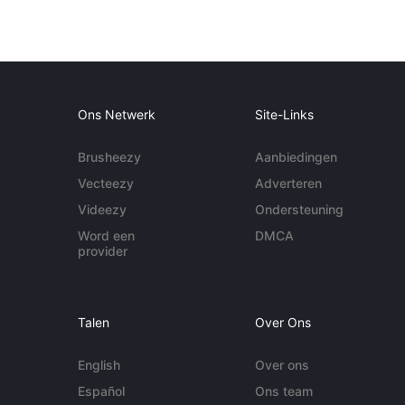
Ons Netwerk
Site-Links
Brusheezy
Aanbiedingen
Vecteezy
Adverteren
Videezy
Ondersteuning
Word een
DMCA
provider
Talen
Over Ons
English
Over ons
Español
Ons team