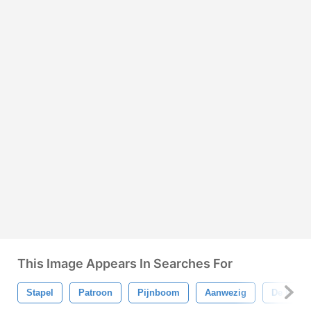
This Image Appears In Searches For
Stapel
Patroon
Pijnboom
Aanwezig
De Kers