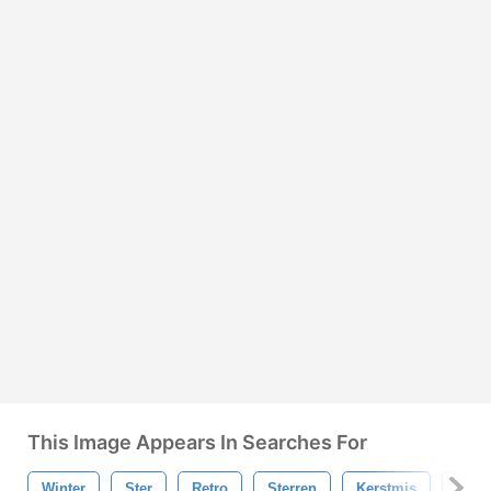
This Image Appears In Searches For
Winter
Ster
Retro
Sterren
Kerstmis
Meet