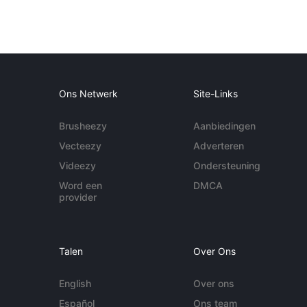
Ons Netwerk
Site-Links
Brusheezy
Aanbiedingen
Vecteezy
Adverteren
Videezy
Ondersteuning
Word een
DMCA
provider
Talen
Over Ons
English
Over ons
Español
Ons team