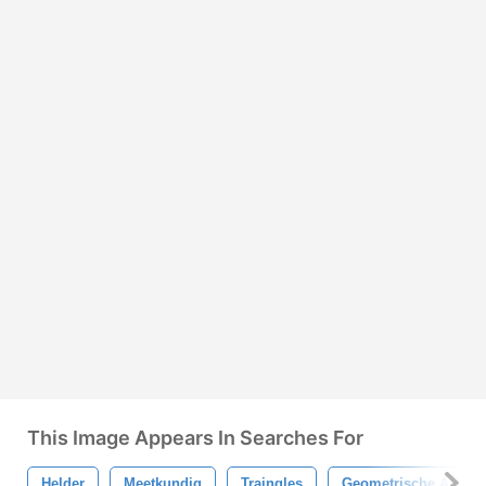
This Image Appears In Searches For
Helder
Meetkundig
Traingles
Geometrische Achter