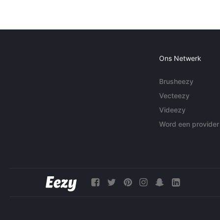
Ons Netwerk
Brusheezy
Vecteezy
Videezy
Word een provider