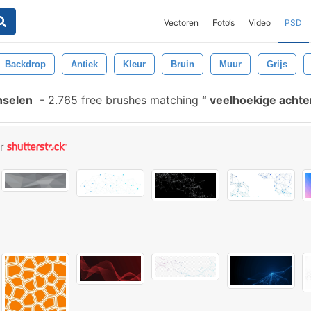
Vectoren
Foto‘s
Video
PSD
Backdrop
Antiek
Kleur
Bruin
Muur
Grijs
nselen
-
2.765 free brushes matching
veelhoekige acht
or