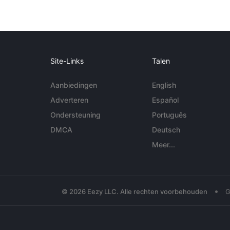
Site-Links
Talen
Aanbiedingen
English
Adverteren
Español
Ondersteuning
Português
DMCA
Deutsch
Meer...
•
© 2026 Eezy LLC. Alle rechten voorbehouden
G