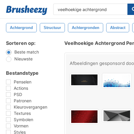
Achtergrond
Structuur
Achtergronden
Abstract
Sorteren op:
Veelhoekige Achtergrond Pe
Beste match
Nieuwste
Afbeeldingen gesponsord do
Bestandstype
Penselen
Actions
PSD
Patronen
Kleurovergangen
Textures
Symbolen
Vormen
Styles