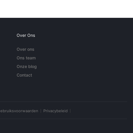
Over Ons
Over ons
Ons team
Onze blog
Contact
ebruiksvoorwaarden
Privacybeleid