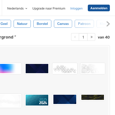
Aanmelden
Nederlands
Upgrade naar Premium
Inloggen
Geel
Natuur
Borstel
Canvas
Patroon
Kleding S
ergrond
van 40
1