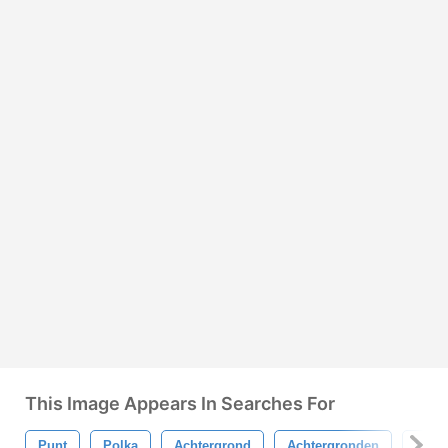
This Image Appears In Searches For
Punt
Polka
Achtergrond
Achtergronden
Struc