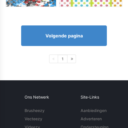
Volgende pagina
1
Ons Netwerk
Site-Links
Brusheezy
Aanbiedingen
Vecteezy
Adverteren
Videezy
Ondersteuning