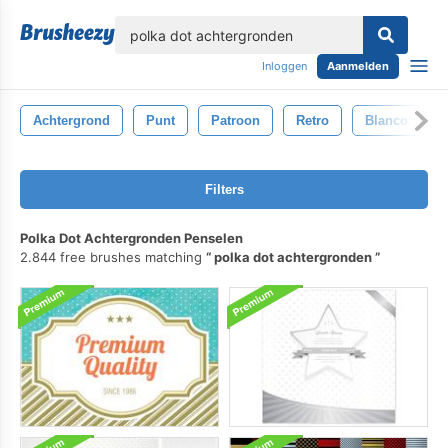
lose
Inloggen
Aanmelden
Achtergrond
Punt
Patroon
Retro
Blanco
Filters
Polka Dot Achtergronden Penselen
2.844 free brushes matching
polka dot achtergronden