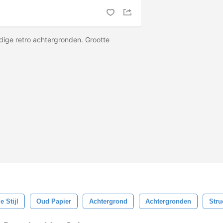
ige retro achtergronden. Grootte
 Stijl
Oud Papier
Achtergrond
Achtergronden
Stru