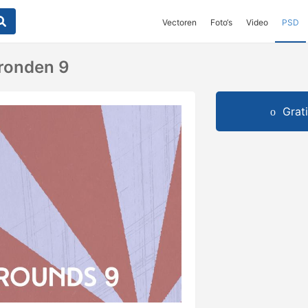
Vectoren
Foto‘s
Video
PSD
ronden 9
Grat