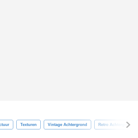
ctuur
Texturen
Vintage Achtergrond
Retro Achtergrond