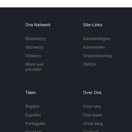
Ons Netwerk
Site-Links
Brusheezy
Aanbiedingen
Vecteezy
Adverteren
Videezy
Ondersteuning
Word een
DMCA
provider
Talen
Over Ons
English
Over ons
Español
Ons team
Português
Onze blog
Deutsch
Contact