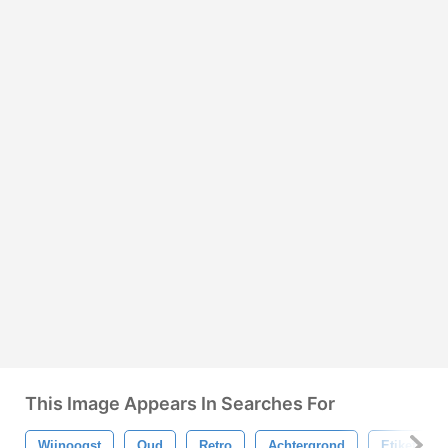
This Image Appears In Searches For
Wijnoogst
Oud
Retro
Achtergrond
Etiket