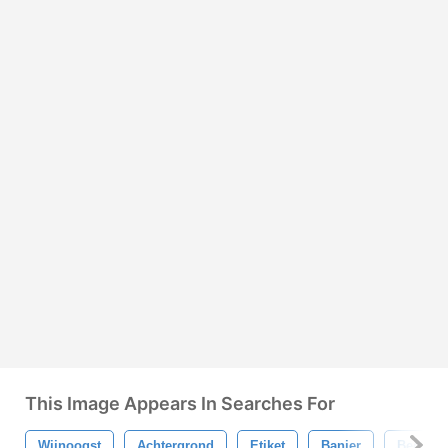
This Image Appears In Searches For
Wijnoogst
Achtergrond
Etiket
Banier
Bedrijf